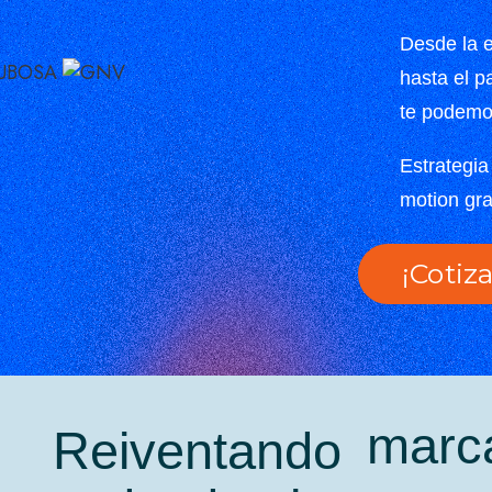
Desde la e
hasta el p
te podemo
Estrategi
motion gr
¡Cotiz
marc
Reiventando