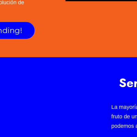
olución de
nding!
Ser
La mayorí
fruto de u
podemos a