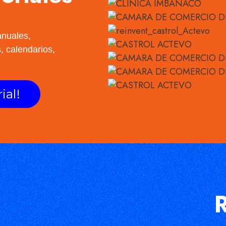
anuales,
, calendarios,
ial!
R