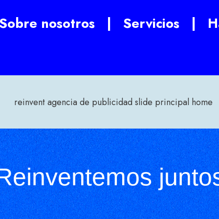
Sobre nosotros
|
Servicios
|
H
Reinventemos junto