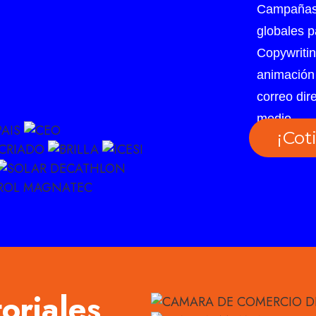
Campañas 
globales p
Copywritin
animación 
correo dir
medio.
¡Cot
toriales