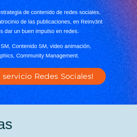
strategia de contenido de redes sociales,
atrocinio de las publicaciones, en Reinv3nt
s dar un buen impulso en redes.
a SM, Contenido SM, video animación,
aphics, Community Management.
a servicio Redes Sociales!
as